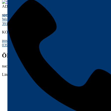
ADRESSE
special! b KG
Westring 17
39108 Magdeburg
KONTAKT
post@special-b.de
0391 – 55 55 99 40
ÖFFNUNGZEITEN
nach Vereinbarung
Links
Team
Karriere
Impressum
Datenschutz